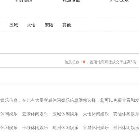
瓷砖美缝
旅游度假
外卖/送水
梦
应城
大悟
安陆
其他
信息总数：
0
，置顶信息可使成交率提高5倍
闲娱乐信息，在此有大量孝感休闲娱乐信息供您选择，您可以免费查看和
昌休闲娱乐
云梦休闲娱乐
应城休闲娱乐
大悟休闲娱乐
安陆休闲娱
石休闲娱乐
十堰休闲娱乐
随州休闲娱乐
宜昌休闲娱乐
荆州休闲娱