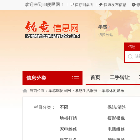
欢迎来到88便民网！
保存到桌面
快速发布信息
修
孝感
切换分站
信息
首页
二手转让
信息分类
当前位置：
孝感88便民网
>
孝感生活服务
>
孝感休闲娱乐
栏目分类：
不限
保洁/清洗
地板打蜡
摄影摄像
家电维修
电脑维修