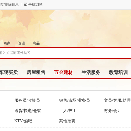
改/删除信息
手机浏览
商家
资讯
商品
车辆买卖
房屋租售
五金建材
生活服务
教育培训
售
服务员/收银员
销售/市场/业务员
文员/客服/助理
送货/快递/仓管
工人/技工
财务/会计
KTV/酒吧
其他招聘