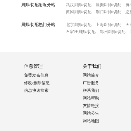
厨师/切配附近分站
武汉厨师/切配
襄樊厨师/切配
黄
黄冈厨师/切配
荆门厨师/切配
恩
厨师/切配热门分站
北京厨师/切配
上海厨师/切配
天
石家庄厨师/切配
郑州厨师/切配
信息管理
关于我们
免费发布信息
网站简介
修改/删除信息
广告服务
信息快速搜索
联系我们
网站帮助
友情链接
网站公告
网站地图