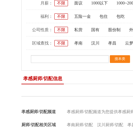
月薪：
不限
面议
1000以下
1000~20
福利：
不限
五险一金
包住
包吃
公司性质：
不限
私营
国有
股份制
区域查找：
不限
孝南
汉川
孝昌
云
孝感厨师/切配信息
孝感厨师/切配频道
孝感厨师/切配频道为您提供孝感厨
厨师/切配相关区域
孝南厨师/切配
汉川厨师/切配
孝