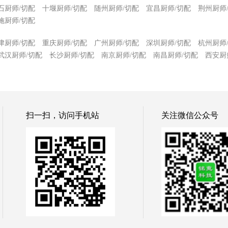
石厨师/切配
十堰厨师/切配
随州厨师/切配
宜昌厨师/切配
荆州厨师
施厨师/切配
津厨师/切配
重庆厨师/切配
广州厨师/切配
深圳厨师/切配
杭州厨师
武汉厨师/切配
长沙厨师/切配
南京厨师/切配
南昌厨师/切配
西安厨
扫一扫，访问手机站
关注微信公众号