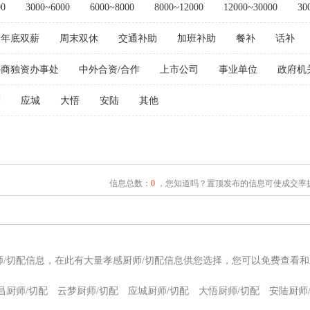
00
3000~6000
6000~8000
8000~12000
12000~30000
30
年底双薪
周末双休
交通补助
加班补助
餐补
话补
外商独资办事处
中外合资/合作
上市公司
事业单位
政府机
梦
应城
大悟
安陆
其他
信息总数：
0
，您知道吗？置顶发布的信息可使成交率提
师/切配信息，在此有大量孝感厨师/切配信息供您选择，您可以免费查看和
昌厨师/切配
云梦厨师/切配
应城厨师/切配
大悟厨师/切配
安陆厨师