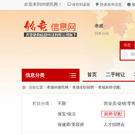
欢迎来到88便民网！
保存到桌面
快速发布信息
修
孝感
切换分站
信息
首页
二手转让
信息分类
当前位置：
孝感88便民网
>
孝感全职招聘
>
孝感厨师/切配
栏目分类：
不限
营业员/促销/零
保安/保洁
厨师/切配
保健师/美容师
人才招聘会